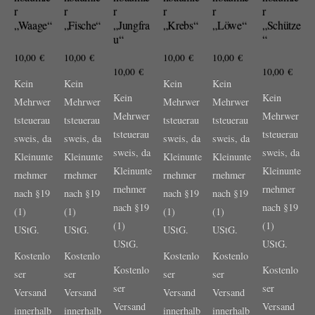
r
r
r
r
r
r
„Waage“
„Fische“
„Jungfra
„Krebs“
„Löwe“
„Schütze
u“
“
10,00
€
10,00
€
10,00
€
10,00
€
10,00
€
10,00
€
Kein
Kein
Kein
Kein
Kein
Kein
Mehrwer
Mehrwer
Mehrwer
Mehrwer
Mehrwer
Mehrwer
tsteuerau
tsteuerau
tsteuerau
tsteuerau
tsteuerau
tsteuerau
sweis, da
sweis, da
sweis, da
sweis, da
sweis, da
sweis, da
Kleinunte
Kleinunte
Kleinunte
Kleinunte
Kleinunte
Kleinunte
rnehmer
rnehmer
rnehmer
rnehmer
rnehmer
rnehmer
nach §19
nach §19
nach §19
nach §19
nach §19
nach §19
(1)
(1)
(1)
(1)
(1)
(1)
UStG.
UStG.
UStG.
UStG.
UStG.
UStG.
Kostenlo
Kostenlo
Kostenlo
Kostenlo
Kostenlo
Kostenlo
ser
ser
ser
ser
ser
ser
Versand
Versand
Versand
Versand
Versand
Versand
innerhalb
innerhalb
innerhalb
innerhalb