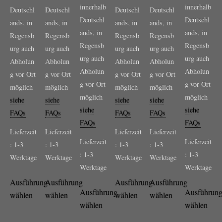
innerhalb
innerhalb
Deutschl
Deutschl
Deutschl
Deutschl
Deutschl
Deutschl
ands, in
ands, in
ands, in
ands, in
ands, in
ands, in
Regensb
Regensb
Regensb
Regensb
Regensb
Regensb
urg auch
urg auch
urg auch
urg auch
urg auch
urg auch
Abholun
Abholun
Abholun
Abholun
Abholun
Abholun
g vor Ort
g vor Ort
g vor Ort
g vor Ort
g vor Ort
g vor Ort
möglich
möglich
möglich
möglich
möglich
möglich
siehe
siehe
siehe
siehe
siehe
siehe
FAQs
FAQs
FAQs
FAQs
FAQs
FAQs
Lieferzeit
Lieferzeit
Lieferzeit
Lieferzeit
Lieferzeit
Lieferzeit
:
1-3
:
1-3
:
1-3
:
1-3
:
1-3
:
1-3
Werktage
Werktage
Werktage
Werktage
Werktage
Werktage
Ausführung
Ausführung
Ausführung
Ausführung
Ausführung
Ausführun
wählen
wählen
wählen
wählen
wählen
wählen
Dieses
Dieses
Dieses
Dieses
Dieses
Dieses
Produkt
Produkt
Produkt
Produkt