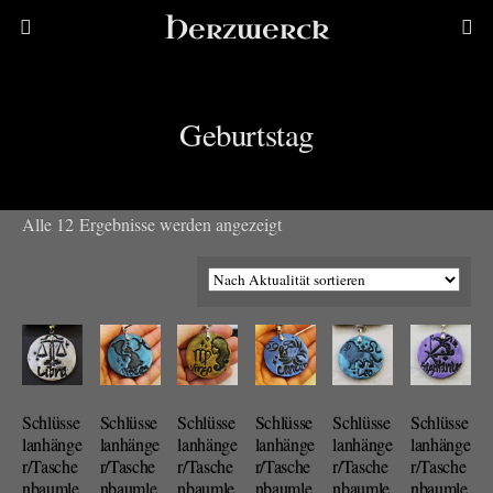
Herzwerck
Geburtstag
Nach
Alle 12 Ergebnisse werden angezeigt
Aktualität
sortiert
Schlüsse
Schlüsse
Schlüsse
Schlüsse
Schlüsse
Schlüsse
lanhänge
lanhänge
lanhänge
lanhänge
lanhänge
lanhänge
r/Tasche
r/Tasche
r/Tasche
r/Tasche
r/Tasche
r/Tasche
nbaumle
nbaumle
nbaumle
nbaumle
nbaumle
nbaumle