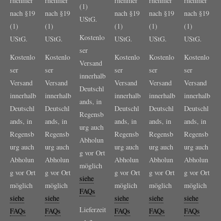
rnehmer
rnehmer
rnehmer
rnehmer
rnehmer
(1)
nach §19
nach §19
nach §19
nach §19
nach §19
UStG.
(1)
(1)
(1)
(1)
(1)
Kostenlo
UStG.
UStG.
UStG.
UStG.
UStG.
ser
Kostenlo
Kostenlo
Kostenlo
Kostenlo
Kostenlo
Versand
ser
ser
ser
ser
ser
innerhalb
Versand
Versand
Versand
Versand
Versand
Deutschl
innerhalb
innerhalb
innerhalb
innerhalb
innerhalb
ands, in
Deutschl
Deutschl
Deutschl
Deutschl
Deutschl
Regensb
ands, in
ands, in
ands, in
ands, in
ands, in
urg auch
Regensb
Regensb
Regensb
Regensb
Regensb
Abholun
urg auch
urg auch
urg auch
urg auch
urg auch
g vor Ort
Abholun
Abholun
Abholun
Abholun
Abholun
möglich
g vor Ort
g vor Ort
g vor Ort
g vor Ort
g vor Ort
siehe
möglich
möglich
möglich
möglich
möglich
FAQs
siehe
siehe
siehe
siehe
siehe
Lieferzeit
FAQs
FAQs
FAQs
FAQs
FAQs