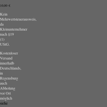
10,00
€
Kein
Mehrwertsteuerausweis,
da
Kleinunternehmer
nach §19
(1)
UStG.
Kostenloser
Versand
innerhalb
Deutschlands,
in
Regensburg
auch
Abholung
vor Ort
möglich
siehe