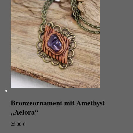
Bronzeornament mit Amethyst
„Aelora“
25,00
€