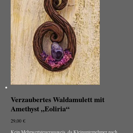
Verzaubertes Waldamulett mit
Amethyst „Eoliria“
29,00
€
Kein Mehrwertsteuerausweis, da Kleinunternehmer nach