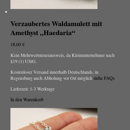
Verzaubertes Waldamulett mit
Amethyst „Haedaria“
18,00
€
Kein Mehrwertsteuerausweis, da Kleinunternehmer nach
§19 (1) UStG.
Kostenloser Versand innerhalb Deutschlands, in
Regensburg auch Abholung vor Ort möglich
siehe FAQs
Lieferzeit:
1-3 Werktage
In den Warenkorb