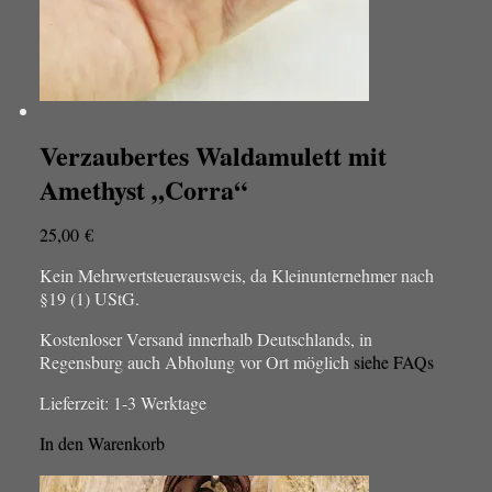
Verzaubertes Waldamulett mit
Amethyst „Corra“
25,00
€
Kein Mehrwertsteuerausweis, da Kleinunternehmer nach
§19 (1) UStG.
Kostenloser Versand innerhalb Deutschlands, in
Regensburg auch Abholung vor Ort möglich
siehe FAQs
Lieferzeit:
1-3 Werktage
In den Warenkorb