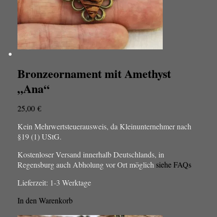
Bronzeornament mit Amethyst
„Ana“
25,00
€
Kein Mehrwertsteuerausweis, da Kleinunternehmer nach
§19 (1) UStG.
Kostenloser Versand innerhalb Deutschlands, in
Regensburg auch Abholung vor Ort möglich
siehe FAQs
Lieferzeit:
1-3 Werktage
In den Warenkorb