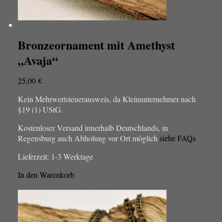
Bronzeornament mit Amethyst
„Avaja“
25,00
€
Kein Mehrwertsteuerausweis, da Kleinunternehmer nach
§19 (1) UStG.
Kostenloser Versand innerhalb Deutschlands, in
Regensburg auch Abholung vor Ort möglich
siehe FAQs
Lieferzeit:
1-3 Werktage
In den Warenkorb