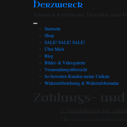
Herzwerck
Zum
Inhalt
Schmuck & Mehr mit Herzblut und H
springen
Startseite
Shop
SALE! SALE! SALE!
Über Mich
Blog
Bilder- & Videogalerie
Veranstaltungsübersicht
So bewerten Kunden meine Unikate
Widerrufsbelehrung & Widerrufsformular
Zahlungs- und
A. Versandkosten und -infor
I. Bei Versand innerhalb Deutschlan