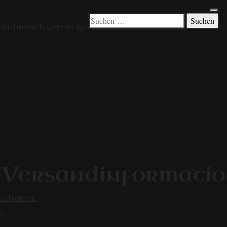
Suchen
andwerck gefertigt
nach:
 Versandinformati
mationen:
ds: