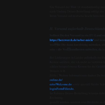
Ein Versand der Ware ist standardmäßig nur
nach Umfang Deiner Bestellung erfolgt der
Beim Versand auf deutsche Inseln berechne 
II. Versand außerhalb Deutschland
Solltest Du den Versand in ein EU-Land o
https://herzwerck.de/ueber-mich/
und nenn
werde Dir dann kurzfristig mitteilen, ob
sein – die Versandkosten mitteilen, da 
Bei Lieferungen in Länder außerhalb der E
Kosten anfallen, die ich nicht zu vertreten 
zählen beispielsweise Kosten für die Geld
Steuern (z.B.
Zölle). Weitere Informationen findest Du be
online.de/
ezto/Welcome.do
sowie speziell für die Sc
loginFormFiller.do.
Im Rahmen Deiner Bestellung können daher g
Rechnung
gestellt werden, sondern von Dir direkt an 