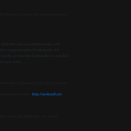
Festlandes versende ich versandkostenfrei.
E-Mail über das Kontaktformular auf:
er entsprechenden Postleitzahl. Ich
ng an die gewünschte Lieferadresse möglich
rfragen muss.
hren) oder einfuhrrechtliche Abgaben bzw.
rumsatzsteuer unter
http://auskunft.ezt-
 über mich abgeführt bzw. von mir in