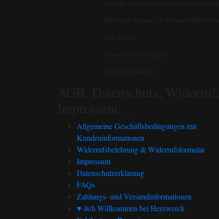
steht. In diesem Fall werden keine Versand
Herzwerck-Schmuck & Mehr mit Herzblut u
Anja Elsner
Schwabelweiser Weg 34
93059 Regensburg
AGB, Datenschutz, Widerruf
Impressum…
Allgemeine Geschäftsbedingungen mit
Kundeninformationen
Widerrufsbelehrung & Widerrufsformular
Impressum
Datenschutzerklärung
FAQs
Zahlungs- und Versandinformationen
♥-lich Willkommen bei Herzwerck