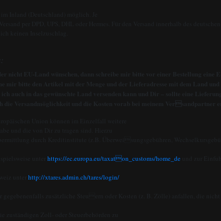
 im Inland (Deutschland) möglich. Je
 Versand per DPD, UPS, DHL oder Hermes. Für den Versand innerhalb des deutschen 
ich keinen Inselzuschlag.
s:
der nicht EU-Land wünschen, dann schreibe mir bitte vor einer Bestellung eine 
e mir bitte den Artikel mit der Menge und der Lieferadresse mit dem Land und d
 ich auch in das gewünschte Land versenden kann und Dir – sollte eine Lieferu
ich die Versandmöglichkeit und die Kosten vorab bei meinem Versandpartner e
uropäischen Union können im Einzelfall weitere
habe und die von Dir zu tragen sind. Hierzu
übermittlung durch Kreditinstitute (z.B. Überweisungsgebühren, Wechselkursgebü
ispielsweise unter
https://ec.europa.eu/taxaton_customs/home_de
und zur Einfuh
hweiz unter
http://xtares.admin.ch/tares/login/
egebenenfalls zusätzliche Steuern oder Kosten (z. B. Zölle) anfallen, die nicht
die zuständigen Zoll- oder Steuerbehörden zu