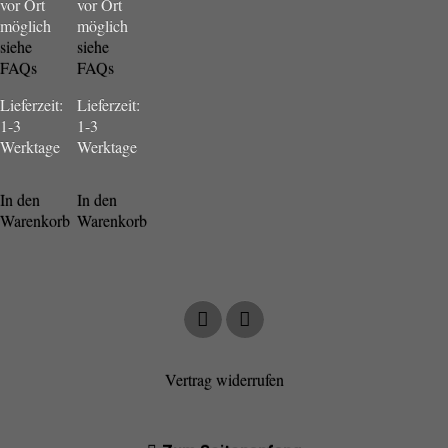
vor Ort
vor Ort
möglich
möglich
siehe
siehe
FAQs
FAQs
Lieferzeit:
Lieferzeit:
1-3
1-3
Werktage
Werktage
In den
In den
Warenkorb
Warenkorb
Vertrag widerrufen