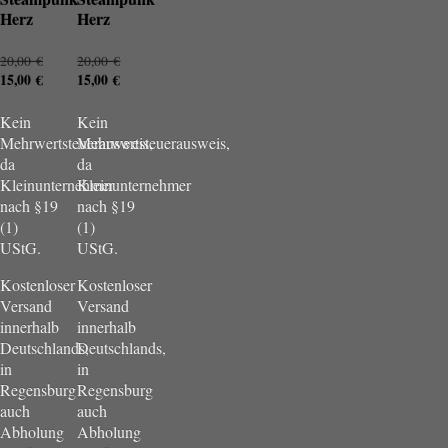
Herz
Herz
Ursprünglicher
Ursprünglicher
20,00
€
20,00
€
Preis
Aktueller
Preis
Aktueller
15,00
€
15,00
€
war:
Preis
war:
Preis
20,00 €
ist:
20,00 €
ist:
Kein
Kein
15,00 €.
15,00 €.
Mehrwertsteuerausweis,
Mehrwertsteuerausweis,
da
da
Kleinunternehmer
Kleinunternehmer
nach §19
nach §19
(1)
(1)
UStG.
UStG.
Kostenloser
Kostenloser
Versand
Versand
innerhalb
innerhalb
Deutschlands,
Deutschlands,
in
in
Regensburg
Regensburg
auch
auch
Abholung
Abholung