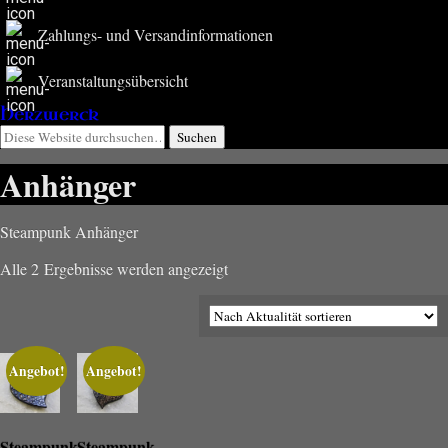
Zahlungs- und Versandinformationen
Veranstaltungsübersicht
Herzwerck
Anhänger
Steampunk Anhänger
Nach
Alle 2 Ergebnisse werden angezeigt
Aktualität
sortiert
Angebot!
Angebot!
Steampunk
Steampunk