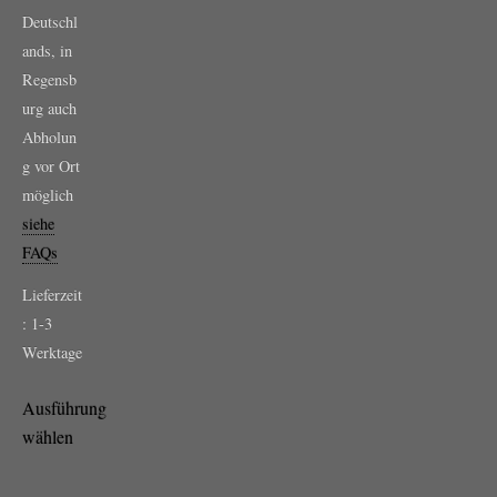
Deutschl
ands, in
Regensb
urg auch
Abholun
g vor Ort
möglich
siehe
FAQs
Lieferzeit
:
1-3
Werktage
Ausführung
wählen
Dieses
Produkt