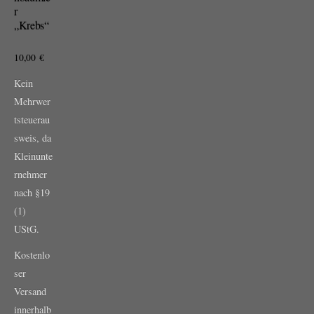
r
„Krebs“
10,00
€
Kein
Mehrwer
tsteuerau
sweis, da
Kleinunte
rnehmer
nach §19
(1)
UStG.
Kostenlo
ser
Versand
innerhalb