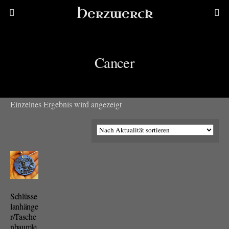
Herzwerck
Cancer
Einzelnes Ergebnis wird angezeigt
Schlüsse
lanhänge
r/Tasche
nbaumle