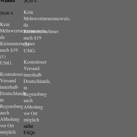
Waldes
28,50
€
Kein
29,00
€
Mehrwertsteuerausweis,
Kein
da
Mehrwertsteuerausweis,
Kleinunternehmer
da
nach §19
Kleinunternehmer
(1)
nach §19
UStG.
(1)
Kostenloser
UStG.
Versand
Kostenloser
innerhalb
Versand
Deutschlands,
innerhalb
in
Deutschlands,
Regensburg
in
auch
Regensburg
Abholung
auch
vor Ort
Abholung
möglich
vor Ort
siehe
möglich
FAQs