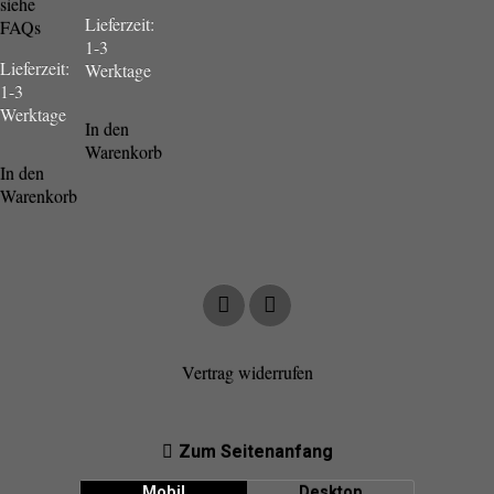
siehe
Lieferzeit:
FAQs
1-3
Lieferzeit:
Werktage
1-3
Werktage
In den
Warenkorb
In den
Warenkorb
Vertrag widerrufen
Zum Seitenanfang
Mobil
Desktop