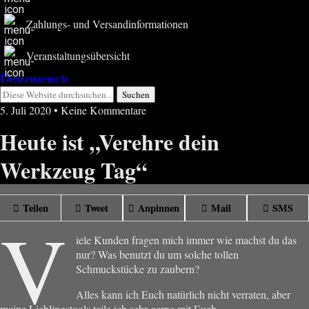
Zahlungs- und Versandinformationen
Veranstaltungsübersicht
Herzwerck
5. Juli 2020 • Keine Kommentare
Heute ist „Verehre dein
Werkzeug Tag“
Teilen
Tweet
Anpinnen
Mail
SMS
V
iele Kunden fragen mich immer wie machst du das
nur? Was benutzt du um solche tollen
Schmuckstücke zu zaubern?
Alles kann ich Euch natürlich nicht verraten, aber
meine Lieblingstools teile ich sehr gerne mit Euch.