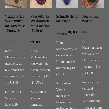
Verzaubertes
Verzaubertes
Schmetterlings
Spiegel des
Waldamulett
Waldamulett
anhänger
Waldes
mit Amethyst
mit Amethyst
„Harowaia“
„Eoliria“
Ursprünglicher
10,00
€
Aktueller
29,00
€
15,00
€
Preis
Preis
Kein
18,00
€
29,00
€
Kein
war:
ist:
Mehrwertsteue
Mehrwertsteue
Kein
Kein
15,00 €
10,00 €.
rausweis, da
rausweis, da
Mehrwertsteue
Mehrwertsteue
Kleinunterneh
Kleinunterneh
rausweis, da
rausweis, da
mer nach §19
mer nach §19
Kleinunterneh
Kleinunterneh
(1) UStG.
(1) UStG.
mer nach §19
mer nach §19
Kostenloser
(1) UStG.
(1) UStG.
Kostenloser
Versand
Versand
Kostenloser
Kostenloser
innerhalb
innerhalb
Versand
Versand
Deutschlands,
Deutschlands,
innerhalb
innerhalb
in Regensburg
in Regensburg