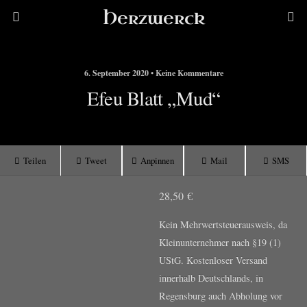
Herzwerck
6. September 2020 • Keine Kommentare
Efeu Blatt „Mud“
Teilen
Tweet
Anpinnen
Mail
SMS
28,50
€
Kein Mehrwertsteuerausweis, da
Kleinunternehmer nach §19 (1)
UStG.
Kostenloser Versand
innerhalb Deutschlands, in
Regensburg auch Abholung vor