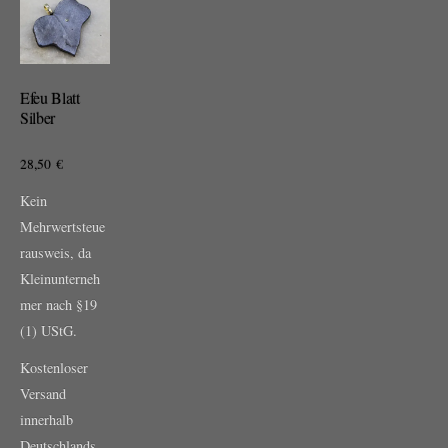
Efeu Blatt
Silber
28,50
€
Kein
Mehrwertsteue
rausweis, da
Kleinunterneh
mer nach §19
(1) UStG.
Kostenloser
Versand
innerhalb
Deutschlands,