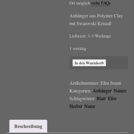
Ort möglich
siehe FAQs
Anhänger aus Polymer Clay
mit Swarovski Kristall
Lieferzeit:
1-3 Werktage
1 vorrätig
Efeu
In den Warenkorb
Blatt
"Mud"
Artikelnummer:
Efeu braun
Menge
Kategorien:
Anhänger
,
Nature
Schlagwörter:
Blatt
,
Efeu
,
Herbst
,
Natur
Beschreibung