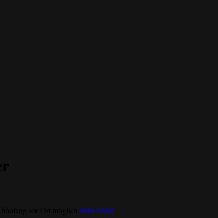
er
Abholung vor Ort möglich
siehe FAQs