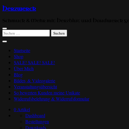
Zum
Herzwerck
Inhalt
springen
Schmuck & Mehr mit Herzblut und Handwerck ge
Suchen
nach:
Startseite
Shop
SALE! SALE! SALE!
Über Mich
Blog
Bilder- & Videogalerie
Veranstaltungsübersicht
So bewerten Kunden meine Unikate
Widerrufsbelehrung & Widerrufsformular
0 Artikel
Dashboard
Bestellungen
Downloads