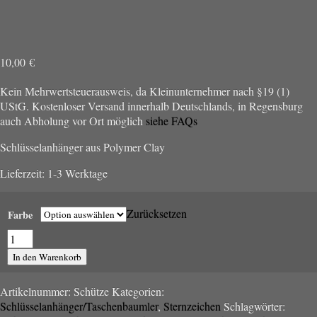
10,00
€
Kein Mehrwertsteuerausweis, da Kleinunternehmer nach §19 (1)
UStG.
Kostenloser Versand innerhalb Deutschlands, in Regensburg
auch Abholung vor Ort möglich
siehe FAQs
Schlüsselanhänger aus Polymer Clay
Lieferzeit:
1-3 Werktage
Zurücksetzen
Farbe
Schlüsselanhänger/Taschenbaumler
"Schütze"
In den Warenkorb
Menge
Artikelnummer:
Schütze
Kategorien:
Schlüsselanhänger/Taschenbaumler
,
Sternzeichen
Schlagwörter: