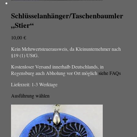
Schlüsselanhänger/Taschenbaumler
„Stier“
10,00
€
Kein Mehrwertsteuerausweis, da Kleinunternehmer nach
§19 (1) UStG.
Kostenloser Versand innerhalb Deutschlands, in
Regensburg auch Abholung vor Ort möglich
siehe FAQs
Lieferzeit:
1-3 Werktage
Dieses
Ausführung wählen
Produkt
weist
mehrere
Varianten
auf.
Die