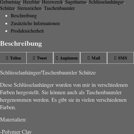
Geburtstag
,
Herzblut
,
Herzwerck
,
Sagrittarius
,
Schlüsselanhänger
,
Schütze
,
Sternzeichen
,
Taschenbaumler
Beschreibung
Zusätzliche Informationen
Produktsicherheit
Beschreibung
Teilen
Tweet
Anpinnen
Mail
SMS
Schlüsselanhänger/Taschenbaumler Schütze
Diese Schlüsselanhänger wurden von mir in verschiedenen
Farben hergestellt. Sie können auch als Taschenbaumler
hergenommen werden. Es gibt sie in vielen verschiedenen
Farben.
Materialien:
-Polymer Clay