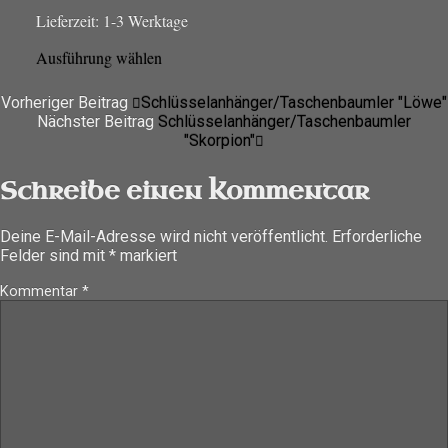
Lieferzeit:
1-3 Werktage
Dieses
Ausführung wählen
Produkt
weist
Vorheriger Beitrag
Schlüsselanhänger/Taschenbaumler "Löwe"
mehrere
Nächster Beitrag
Schlüsselanhänger/Taschenbaumler
Varianten
"Skorpion"
auf.
Die
Schreibe einen Kommentar
Optionen
können
Deine E-Mail-Adresse wird nicht veröffentlicht.
Erforderliche
auf
Felder sind mit
*
markiert
der
Produktseite
Kommentar
*
gewählt
werden