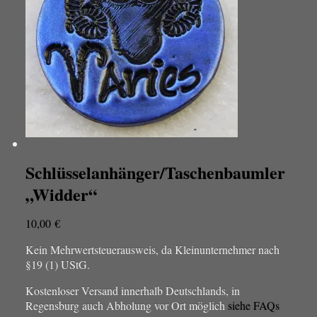
Optionen
können
auf
der
Produktseite
gewählt
werden
Schlüsselanhänger/Taschenbaumler
„Widder“
10,00
€
Kein Mehrwertsteuerausweis, da Kleinunternehmer nach
§19 (1) UStG.
Kostenloser Versand innerhalb Deutschlands, in
Regensburg auch Abholung vor Ort möglich
siehe FAQs