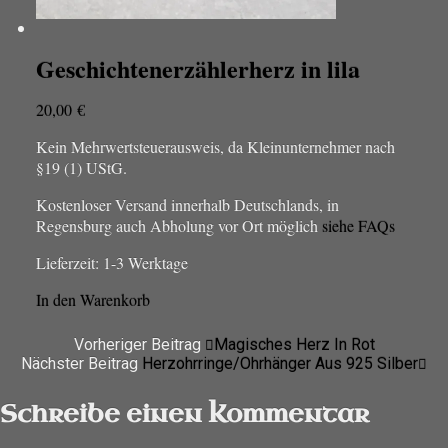
Geschichtenerzählerherz in lila
20,00
€
Kein Mehrwertsteuerausweis, da Kleinunternehmer nach
§19 (1) UStG.
Kostenloser Versand innerhalb Deutschlands, in
Regensburg auch Abholung vor Ort möglich
siehe FAQs
Lieferzeit:
1-3 Werktage
In den Warenkorb
Vorheriger Beitrag
Magisches Herz In Rot
Nächster Beitrag
Herzohrringe/Ohrhänger Aus 925 Silber
Schreibe einen Kommentar