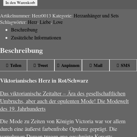
Viktorianisches
In den Warenkorb
Herz
in
Artikelnummer:
Herz0013
Kategorie:
Herzanhänger und Sets
Rot/Schwarz
Schlagwörter:
Herz
,
Liebe
,
Love
Menge
Beschreibung
Zusätzliche Informationen
Beschreibung
Teilen
Tweet
Anpinnen
Mail
SMS
Viktorianisches Herz in Rot/Schwarz
Das viktorianische Zeitalter – Ära des gesellschaftlichen
Umbruchs, aber auch der opulenten Mode! Die Modewelt
des 19. Jahrhunderts
Die Mode zu Zeiten von Königin Victoria war vor allem
durch eine äußerst farbenfrohe Opulenz geprägt. Die
vornehmen Damen trugen eng geschnürte Korsetts,