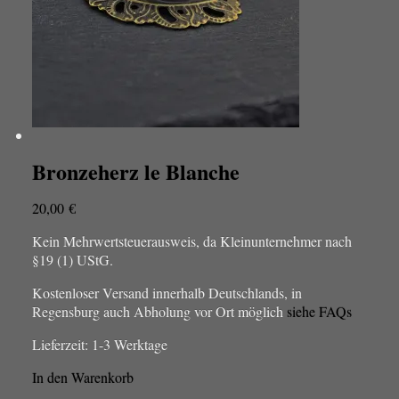
Bronzeherz le Blanche
20,00
€
Kein Mehrwertsteuerausweis, da Kleinunternehmer nach
§19 (1) UStG.
Kostenloser Versand innerhalb Deutschlands, in
Regensburg auch Abholung vor Ort möglich
siehe FAQs
Lieferzeit:
1-3 Werktage
In den Warenkorb