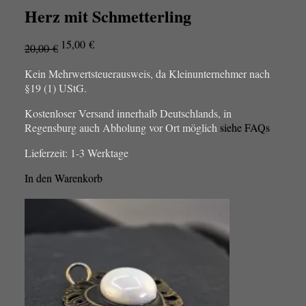
Herz mit Schmetterling
Ursprünglicher
Aktueller
15,00
€
20,00
€
Preis
Preis
war:
ist:
Kein Mehrwertsteuerausweis, da Kleinunternehmer nach
20,00 €
15,00 €.
§19 (1) UStG.
Kostenloser Versand innerhalb Deutschlands, in
Regensburg auch Abholung vor Ort möglich
siehe FAQs
Lieferzeit:
1-3 Werktage
In den Warenkorb