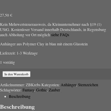
27,50
€
Kein Mehrwertsteuerausweis, da Kleinunternehmer nach §19 (1)
UStG.
Kostenloser Versand innerhalb Deutschlands, in Regensburg
auch Abholung vor Ort möglich
siehe FAQs
Anhänger aus Polymer Clay in blau mit einem Glasstein
Lieferzeit:
1-3 Werktage
1 vorrätig
Zauberblatt
In den Warenkorb
"Krebs"
Menge
Artikelnummer:
ZBKrebs
Kategorien:
Anhänger
,
Sternzeichen
Schlagwörter:
Fantasy
,
Gothic
,
Zauber
Beschreibung
Beschreibung