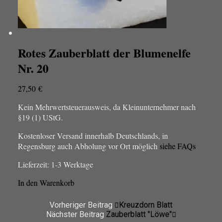
Rotes Zauberblatt der Blumenelfe
Nr. 20
27,50
€
Kein Mehrwertsteuerausweis, da Kleinunternehmer nach
§19 (1) UStG.
Kostenloser Versand innerhalb Deutschlands, in
Regensburg auch Abholung vor Ort möglich
siehe FAQs
Lieferzeit:
1-3 Werktage
In den Warenkorb
Vorheriger Beitrag
Kreuzdorn Blatt
Nächster Beitrag
Zauberblatt "Löwe"