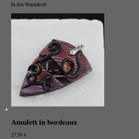
In den Warenkorb
Amulett in bordeaux
27,50
€